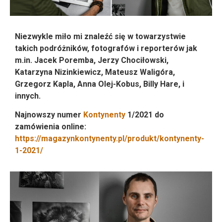
Niezwykle miło mi znaleźć się w towarzystwie
takich podróżników, fotografów i reporterów jak
m.in.
Jacek Poremba
,
Jerzy Chociłowski
,
Katarzyna Nizinkiewicz,
Mateusz Waligóra
,
Grzegorz Kapla
,
Anna Olej-Kobus, Billy Hare, i
innych.
Najnowszy numer
Kontynenty
1/2021 do
zamówienia online:
https://magazynkontynenty.pl/produkt/kontynenty-
1-2021/