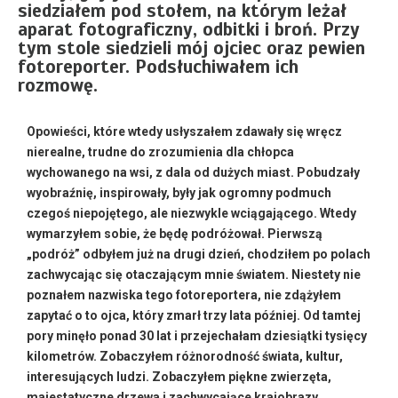
siedziałem pod stołem, na którym leżał
aparat fotograficzny, odbitki i broń. Przy
tym stole siedzieli mój ojciec oraz pewien
fotoreporter. Podsłuchiwałem ich
rozmowę.
Opowieści, które wtedy usłyszałem zdawały się wręcz
nierealne, trudne do zrozumienia dla chłopca
wychowanego na wsi, z dala od dużych miast. Pobudzały
wyobraźnię, inspirowały, były jak ogromny podmuch
czegoś niepojętego, ale niezwykle wciągającego. Wtedy
wymarzyłem sobie, że będę podróżował. Pierwszą
„podróż” odbyłem już na drugi dzień, chodziłem po polach
zachwycając się otaczającym mnie światem. Niestety nie
poznałem nazwiska tego fotoreportera, nie zdążyłem
zapytać o to ojca, który zmarł trzy lata później.
Od tamtej
pory minęło ponad 30 lat i przejechałam dziesiątki tysięcy
kilometrów. Zobaczyłem różnorodność świata, kultur,
interesujących ludzi. Zobaczyłem piękne zwierzęta,
majestatyczne drzewa i zachwycające krajobrazy.